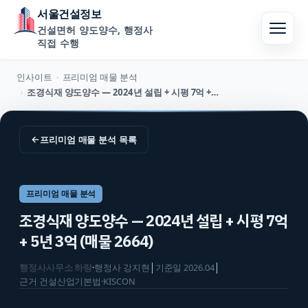
서울건설정보
건설면허 양도양수, 행정사
직접 수행
인사이트
프리미엄 매물 분석
›
조경식재 양도양수 — 2024년 설립 + 시평 7억 + 5년 3억 (매물 2664)
›
←
프리미엄 매물 분석
목록
프리미엄 매물 분석
조경식재 양도양수 — 2024년 설립 + 시평 7억
+ 5년 3억 (매물 2664)
행정사사무소 하랑
·
행정사
강지현
│
기준일
2026.04
│
근거
건설산업기본법·KISCON