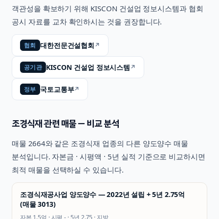
객관성을 확보하기 위해 KISCON 건설업 정보시스템과 협회
공시 자료를 교차 확인하시는 것을 권장합니다.
대한전문건설협회
↗
협회
KISCON 건설업 정보시스템
↗
공기관
국토교통부
↗
정부
조경식재
관련 매물 — 비교 분석
매물
2664
와 같은
조경식재
업종의 다른 양도양수 매물
분석입니다. 자본금 · 시평액 · 5년 실적 기준으로 비교하시면
최적 매물을 선택하실 수 있습니다.
조경식재공사업 양도양수 — 2022년 설립 + 5년 2.75억
(매물 3013)
자본
1.5억
· 시평
-
· 5년
2.75
·
지방