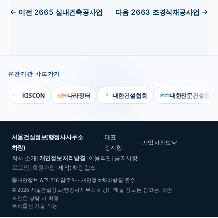
← 이전
2665
실내건축공사업
다음
2663
조경식재공사업
→
유관기관 바로가기
KISCON
나라장터
대한건설협회
대한전문건설협회
서울건설정보(행정사사무소
대표
·
·
사업자정보
하랑)
강지현
회사 소개
개인정보처리방침
이용약관
공지사항
|
|
|
|
로그인
회원가입
제작: 하랑랩스
|
|
개인정보 AES-256 암호화 · 개인정보처리방침 준수
©
2026
서울건설정보(행정사사무소 하랑)
· 매물 정보는 참고용, 최종
조건은 상담 시 확정
특허출원 기술 적용