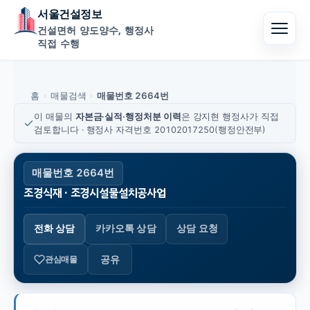
서울건설정보
건설면허 양도양수, 행정사
직접 수행
홈
매물검색
매물번호 2664번
›
›
이 매물의
자본금·실적·행정처분 이력
은 강지현 행정사가 직접
검토합니다 · 행정사 자격번호 20102017250(행정안전부)
매물번호 2664번
조경식재 · 조경시설물설치공사업
전화 상담
카카오톡 상담
상담 요청
공유
관심매물