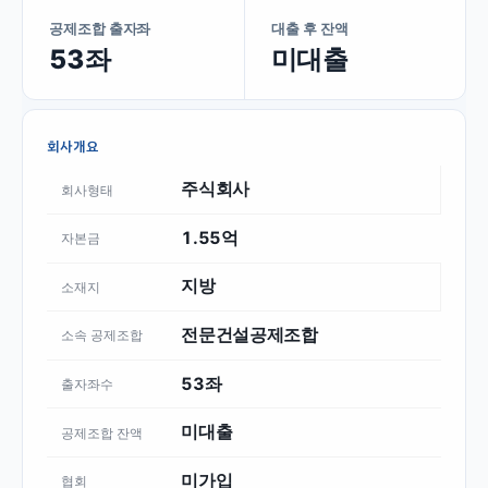
공제조합 출자좌
대출 후 잔액
53좌
미대출
회사개요
주식회사
회사형태
1.55억
자본금
지방
소재지
전문건설공제조합
소속 공제조합
53좌
출자좌수
미대출
공제조합 잔액
미가입
협회