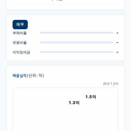
재무
-
부채비율
-
유동비율
-
이익잉여금
(단위: 억)
매출실적
최대
1.5
억
1.5
억
1.3
억