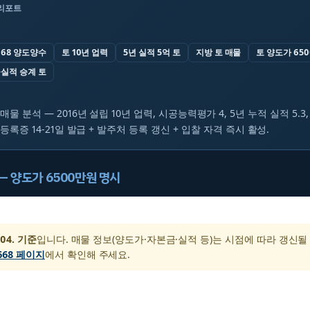
 리포트
668 양도양수
토 10년 업력
5년 실적 5억 토
지방 토 매물
토 양도가 65
실적 승계 토
매물 분석 — 2016년 설립 10년 업력, 시공능력평가 4, 5년 누적 실적 5.3
등록증 14-21일 발급 + 발주처 등록 갱신 + 입찰 자격 즉시 활성.
 — 양도가 6500만원 명시
 04. 기준
입니다. 매물 정보(양도가·자본금·실적 등)는 시점에 따라 갱신될
668 페이지
에서 확인해 주세요.