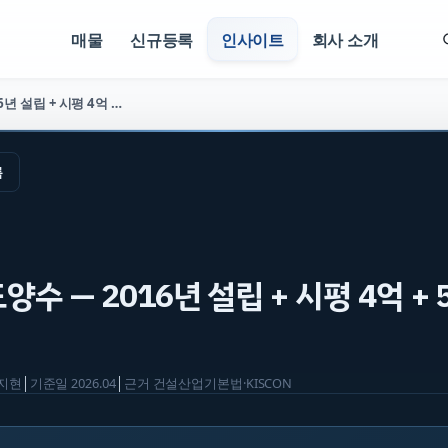
매물
신규등록
인사이트
회사 소개
토공사업 양도양수 — 2016년 설립 + 시평 4억 + 5년 5억 (매물 2668)
록
수 — 2016년 설립 + 시평 4억 + 
지현
│
기준일
2026.04
│
근거
건설산업기본법·KISCON