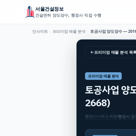
서울건설정보
건설면허 양도양수, 행정사 직접 수행
인사이트
프리미엄 매물 분석
›
›
←
프리미엄 매물 분석
목
프리미엄 매물 분석
토공사업 양도양
2668)
행정사사무소 하랑
·
행정사
강