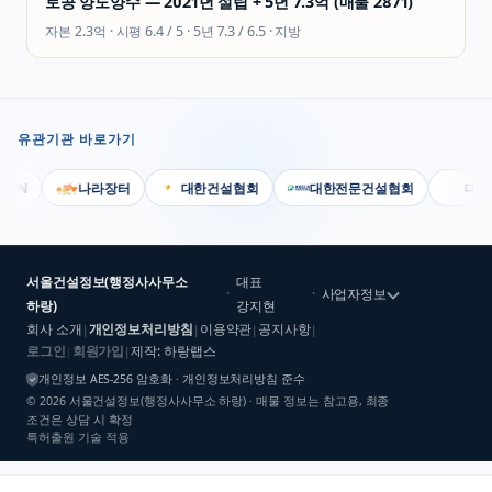
토공 양도양수 — 2021년 설립 + 5년 7.3억 (매물 2871)
자본
2.3억
· 시평
6.4 / 5
· 5년
7.3 / 6.5
·
지방
유관기관 바로가기
N
나라장터
대한건설협회
대한전문건설협회
대한기
서울건설정보(행정사사무소
대표
·
·
사업자정보
하랑)
강지현
회사 소개
개인정보처리방침
이용약관
공지사항
|
|
|
|
로그인
회원가입
제작: 하랑랩스
|
|
개인정보 AES-256 암호화 · 개인정보처리방침 준수
©
2026
서울건설정보(행정사사무소 하랑)
· 매물 정보는 참고용, 최종
조건은 상담 시 확정
특허출원 기술 적용