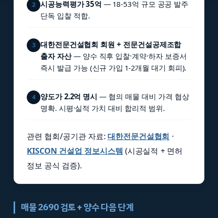
시공능력평가 35억
— 18-53억 규모 공공 발주
2
단독 입찰 적합.
대한전문건설협회 회원 + 전문건설공제조합
3
출자 자산
— 양수 직후 입찰·계약·하자 보증서
즉시 발급 가능 (신규 가입 1-2개월 대기 회피).
양도가 2.2억 명시
— 협의 매물 대비 가격 협상
4
명확. 시평·실적 가치 대비 합리적 범위.
관련 협회/공기관 자료:
대한전문건설협회
·
KISCON 건설업 정보시스템
(시공실적 + 면허
정보 공식 검증).
매물 2690 검토 + 양수 다음 단계