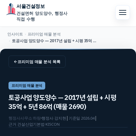
서울건설정보
건설면허 양도양수, 행정사
직접 수행
인사이트
프리미엄 매물 분석
›
토공사업 양도양수 — 2017년 설립 + 시평 35억 + 5년 86억 (매물 2690)
›
←
프리미엄 매물 분석
목록
프리미엄 매물 분석
토공사업 양도양수 — 2017년 설립 + 시평
35억 + 5년 86억 (매물 2690)
행정사사무소 하랑
·
행정사
강지현
│
기준일
2026.04
│
근거
건설산업기본법·KISCON