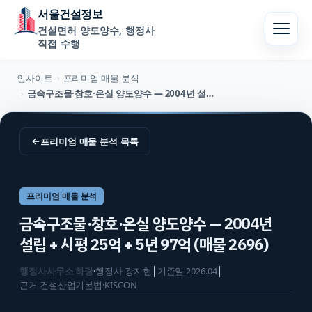
서울건설정보
건설면허 양도양수, 행정사
직접 수행
인사이트
프리미엄 매물 분석
›
금속구조물·창호·온실 양도양수 — 2004년 설립 + 시평 25억 + 5년 97억 (매물 2696)
›
←
프리미엄 매물 분석
목록
프리미엄 매물 분석
금속구조물·창호·온실 양도양수 — 2004년
설립 + 시평 25억 + 5년 97억 (매물 2696)
행정사사무소 하랑
·
행정사
강지현
│
기준일
2026.04
│
근거
건설산업기본법·KISCON