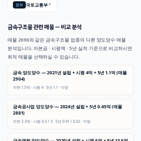
국토교통부
↗
정부
금속구조물
관련 매물 — 비교 분석
매물
2696
와 같은
금속구조물
업종의 다른 양도양수 매물
분석입니다. 자본금 · 시평액 · 5년 실적 기준으로 비교하시면
최적 매물을 선택하실 수 있습니다.
금속 양도양수 — 2021년 설립 + 시평 4억 + 5년 1.1억 (매물
2904)
자본
1.5억
· 시평
4
· 5년
1.1
·
지방
금속공사업 양도양수 — 2024년 설립 + 5년 0.45억 (매물
2881)
자본
2.3억
· 시평
6.5 / 3
· 5년
0.91 / 0.32
·
지방
금속면허 양도양수 — 2020년 설립 + 시평 6억 + 5년 13.6억