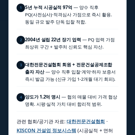
5년 누적 시공실적 97억
— 양수 직후
1
PQ(사전심사)·적격심사 가점으로 즉시 활용.
동일 규모 발주 단독 입찰 적합.
2004년 설립 22년 장기 업력
— PQ 업력 가점
2
최상위 구간 + 발주처 신뢰도 핵심 자산.
대한전문건설협회 회원 + 전문건설공제조합
3
출자 자산
— 양수 직후 입찰·계약·하자 보증서
즉시 발급 가능 (신규 가입 1-2개월 대기 회피).
양도가 1.2억 명시
— 협의 매물 대비 가격 협상
4
명확. 시평·실적 가치 대비 합리적 범위.
관련 협회/공기관 자료:
대한전문건설협회
·
KISCON 건설업 정보시스템
(시공실적 + 면허