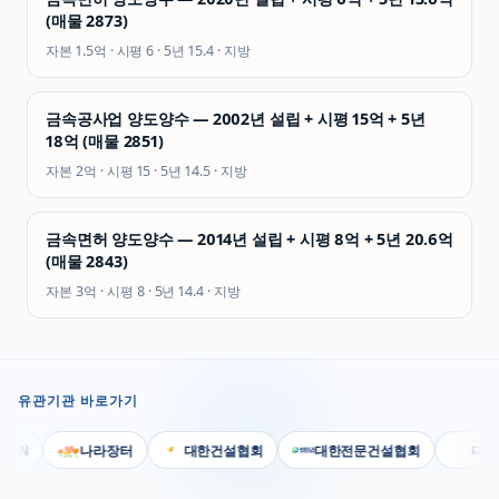
(매물 2873)
자본
1.5억
· 시평
6
· 5년
15.4
·
지방
금속공사업 양도양수 — 2002년 설립 + 시평 15억 + 5년
18억 (매물 2851)
자본
2억
· 시평
15
· 5년
14.5
·
지방
금속면허 양도양수 — 2014년 설립 + 시평 8억 + 5년 20.6억
(매물 2843)
자본
3억
· 시평
8
· 5년
14.4
·
지방
유관기관 바로가기
N
나라장터
대한건설협회
대한전문건설협회
대한기