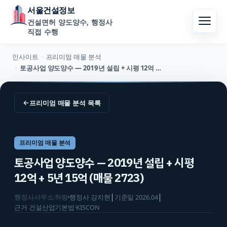
서울건설정보
건설면허 양도양수, 행정사
직접 수행
인사이트
프리미엄 매물 분석
›
토공사업 양도양수 — 2019년 설립 + 시평 12억 + 5년 15억 (매물 2723)
›
←
프리미엄 매물 분석
목록
프리미엄 매물 분석
토공사업 양도양수 — 2019년 설립 + 시평
12억 + 5년 15억 (매물 2723)
행정사사무소 하랑
·
행정사
강지현
│
기준일
2026.04
│
근거
건설산업기본법·KISCON