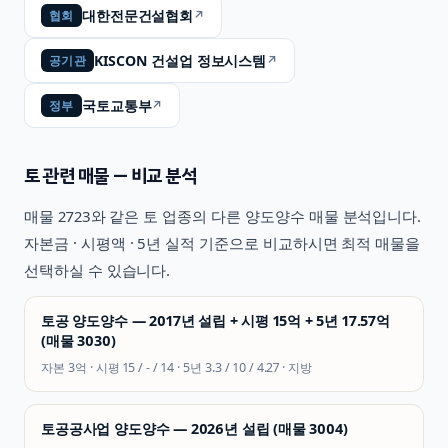
대한전문건설협회
↗
협회
KISCON 건설업 정보시스템
↗
공기관
국토교통부
↗
정부
토
관련 매물 — 비교 분석
매물
2723
와 같은
토
업종의 다른 양도양수 매물 분석입니다.
자본금 · 시평액 · 5년 실적 기준으로 비교하시면 최적 매물을
선택하실 수 있습니다.
토공 양도양수 — 2017년 설립 + 시평 15억 + 5년 17.57억
(매물 3030)
자본
3억
· 시평
15 / - / 14
· 5년
3.3 / 10 / 4.27
·
지방
토공공사업 양도양수 — 2026년 설립 (매물 3004)