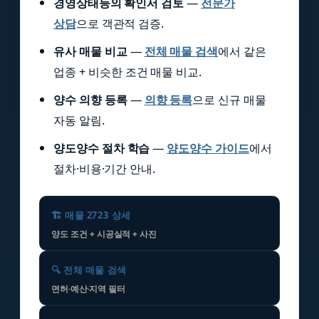
경영상태등의 확인서 검토
—
전문가
상담
으로 객관적 검증.
유사 매물 비교
—
전체 매물 검색
에서 같은
업종 + 비슷한 조건 매물 비교.
양수 의향 등록
—
의향 등록
으로 신규 매물
자동 알림.
양도양수 절차 학습
—
양도양수 가이드
에서
절차·비용·기간 안내.
🏗️ 매물 2723 상세
양도 조건 + 시공실적 + 사진
🔍 전체 매물 검색
면허·예산·지역 필터