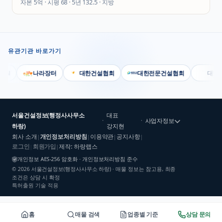
자본
5억
· 시평
68
· 5년
132.5
·
지방
유관기관 바로가기
N
나라장터
대한건설협회
대한전문건설협회
대한기계
서울건설정보(행정사사무소
대표
·
·
사업자정보
하랑)
강지현
회사 소개
개인정보처리방침
이용약관
공지사항
|
|
|
|
로그인
회원가입
제작: 하랑랩스
|
|
개인정보 AES-256 암호화 · 개인정보처리방침 준수
©
2026
서울건설정보(행정사사무소 하랑)
· 매물 정보는 참고용, 최종
조건은 상담 시 확정
특허출원 기술 적용
홈
매물 검색
업종별 기준
상담 문의