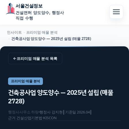
서울건설정보
건설면허 양도양수, 행정사
직접 수행
인사이트
프리미엄 매물 분석
›
건축공사업 양도양수 — 2025년 설립 (매물 2728)
›
←
프리미엄 매물 분석
목록
프리미엄 매물 분석
건축공사업 양도양수 — 2025년 설립 (매물
2728)
행정사사무소 하랑
·
행정사
강지현
│
기준일
2026.04
│
근거
건설산업기본법·KISCON