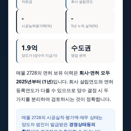
자본금
회사 설립연도
-
-
시공능력평가액(억)
5년 누적 실적(억)
1.9억
수도권
양도가 (양수자 지급가)
영업 권역
매물 2728의 면허 보유 이력은
회사·면허 모두
2025년부터 (1년)
입니다. 회사 설립연도와 면허
등록연도가 다를 수 있으므로 양수 결정 시 두
가지를 분리하여 검토하시는 것이 정확합니다.
매물 2728의 시공실적·평가액·재무 상태는
양도자 법인이 발급받은
경영상태등의