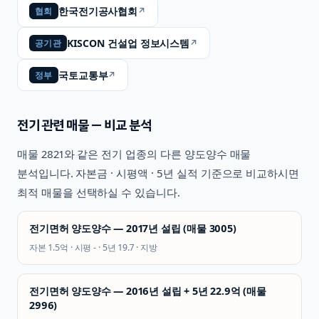
한국전기공사협회
↗
협회
KISCON 건설업 정보시스템
↗
공기관
국토교통부
↗
정부
전기
관련 매물 — 비교 분석
매물
2821
와 같은
전기
업종의 다른 양도양수 매물
분석입니다. 자본금 · 시평액 · 5년 실적 기준으로 비교하시면
최적 매물을 선택하실 수 있습니다.
전기면허 양도양수 — 2017년 설립 (매물 3005)
자본
1.5억
· 시평
-
· 5년
19.7
·
지방
전기면허 양도양수 — 2016년 설립 + 5년 22.9억 (매물
2996)