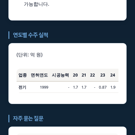
가능합니다.
연도별 수주 실적
(단위: 억 원)
업종
면허연도
시공능력
20
21
22
23
24
25
3
전기
1999
-
1.7
1.7
-
0.87
1.9
0.14
4.
자주 묻는 질문