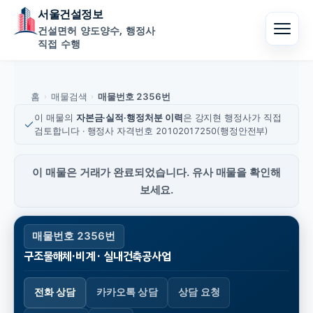
서울건설정보
건설면허 양도양수, 행정사
직접 수행
홈
매물검색
매물번호 2356번
›
›
이 매물의
자본금·실적·행정처분 이력
은 강지현 행정사가 직접
검토합니다 · 행정사 자격번호 20102017250(행정안전부)
이 매물은 거래가 완료되었습니다. 유사 매물을 확인해
보세요.
매물번호 2356번
구조물해체·비계 · 실내건축공사업
전화 상담
카카오톡 상담
상담 요청