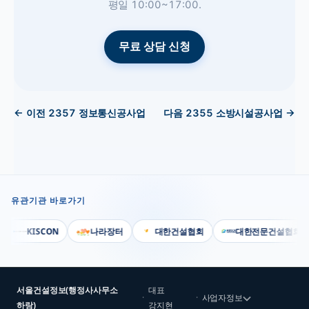
평일 10:00~17:00.
무료 상담 신청
← 이전
2357
정보통신공사업
다음
2355
소방시설공사업
→
유관기관 바로가기
KISCON
나라장터
대한건설협회
대한전문건설협회
서울건설정보(행정사사무소
대표
·
·
사업자정보
하랑)
강지현