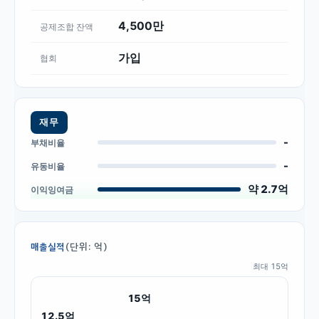
4,500만
공제조합 잔액
가입
협회
재무
-
부채비율
-
유동비율
약 2.7억
이익잉여금
(단위: 억)
매출실적
최대
15
억
15
억
12.5
억