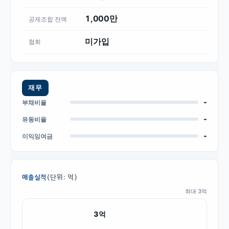
1,000만
공제조합 잔액
미가입
협회
재무
-
부채비율
-
유동비율
-
이익잉여금
(단위: 억)
매출실적
최대
3
억
3
억