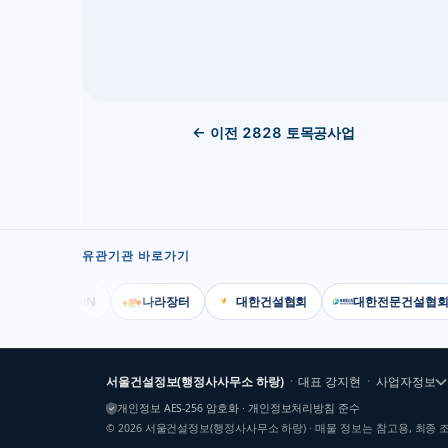
← 이전
2828
토목공사업
유관기관 바로가기
KISCON
나라장터
대한건설협회
대한전문건설협회
서울건설정보(행정사사무소 하랑)
·
대표
강지현
·
사업자정보
개인정보 AES-256 암호화 · 개인정보처리방침 준수
©
2026
서울건설정보(행정사사무소 하랑)
· 매물 정보는 참고용, 최종 