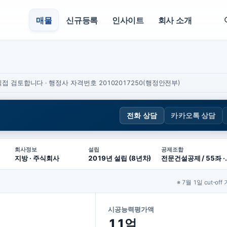
매물
신규등록
인사이트
회사 소개
접 검토합니다 · 행정사 자격번호 20102017250(행정안전부)
전화 상담
카카오톡 상담
회사정보
설립
공제조합
지방 · 주식회사
2019년 설립 (8년차)
전문건설공제 /
※ 7월 1일 cut-off
시공능력평가액
11억