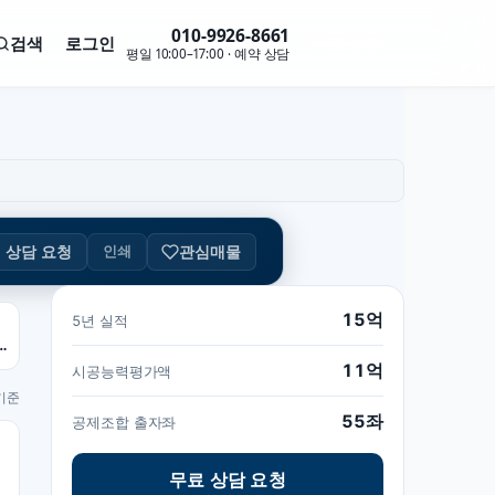
010-9926-8661
검색
로그인
무료 상담
평일 10:00–17:00 · 예약 상담
관심매물
인쇄
상담 요청
15억
5년 실적
 55좌 · 2000만
11억
시공능력평가액
 기준
55좌
공제조합 출자좌
무료 상담 요청