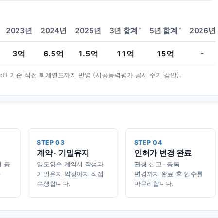
*
*
2023년
2024년
2025년
3년 합계
5년 합계
2026년
3
억
6.5
억
1.5
억
11
억
15
억
-
t-off 기준 직전 회계연도까지 반영 (시공능력평가 공시 주기 감안).
STEP 03
STEP 04
계약 · 기밀유지
인허가 변경 완료
태 등
양도양수 계약서 작성과
관청 신고 · 등록
가
기밀유지 약정까지 직접
변경까지 완료 후 인수를
수행합니다.
마무리합니다.