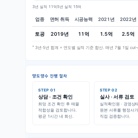
3년 실적
11억
5년 실적
15억
업종
면허 취득
시공능력
2021년
2022년
토공
2019
년
11
억
1.5
억
2.5
억
*
3년·5년 합계 = 연도별 실적 기준 합산. 매년 7월 1일 cu
양도양수 진행 절차
STEP 01
STEP 02
상담 · 조건 확인
실사 · 서류 검토
희망 조건 확인 후 매물
실적확인원 · 경영상
적합성을 검토합니다.
원본 서류를 행정사
평균 1시간 내 회신.
직접 검증합니다.