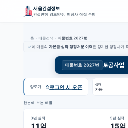
서울건설정보
건설면허 양도양수, 행정사 직접 수행
홈
매물검색
매물번호 2827번
›
›
이 매물의
자본금·실적·행정처분 이력
은 강지현 행정사가 직
토공사업
매물번호 2827번
상태
로그인 시 오픈
양도가
가능
한눈에 보는 매물
3년 실적
5년 실적
11억
15억