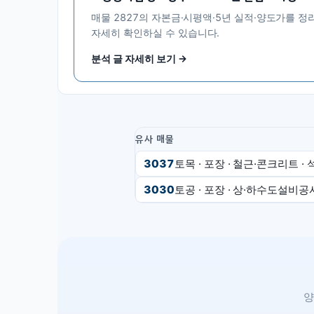
매물
2827
의 자본금·시평액·5년 실적·양도가를 정
자세히 확인하실 수 있습니다.
분석 글 자세히 보기 →
유사 매물
3037
토목 · 포장 · 철근·콘크리트 ·
3030
토공 · 포장 · 상·하수도설비
양