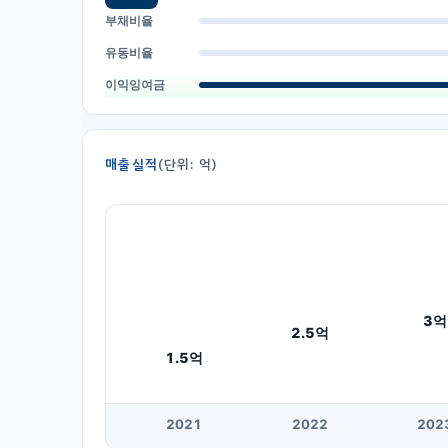
부채비율
유동비율
이익잉여금
매출실적
(단위: 억)
3
억
2.5
억
1.5
억
20
21
20
22
20
2