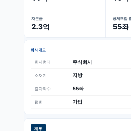
자본금
공제조합 
2.3억
55좌
회사개요
주식회사
회사형태
지방
소재지
55좌
출자좌수
가입
협회
재무