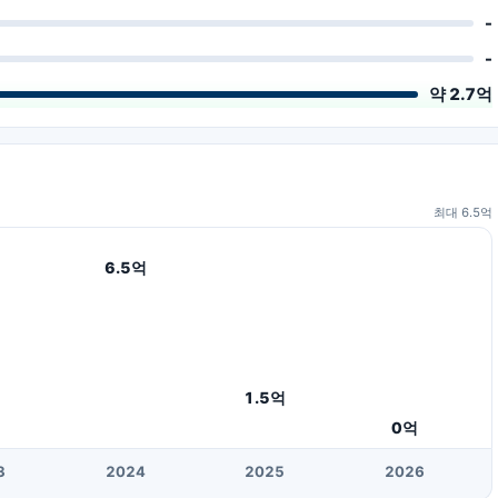
-
-
약 2.7억
최대
6.5
억
6.5
억
1.5
억
0
억
3
20
24
20
25
20
26