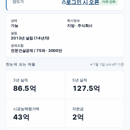
로그인 시 오픈
양도가
가격 인하
상태
회사정보
가능
지방 · 주식회사
설립
2013년 설립 (14년차)
공제조합
전문건설공제 / 75좌 · 3000만
한눈에 보는 매물
※ 7월 1일 cut-off 기준
3년 실적
5년 실적
86.5억
127.5억
시공능력평가액
자본금
43억
2억