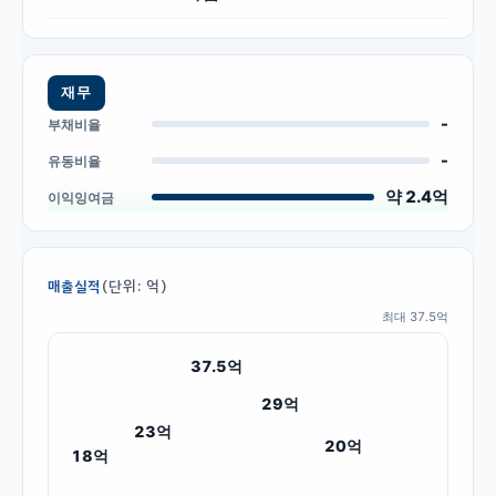
재무
-
부채비율
-
유동비율
약 2.4억
이익잉여금
(단위: 억)
매출실적
최대
37.5
억
37.5
억
29
억
23
억
20
억
18
억