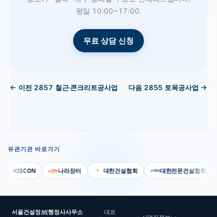
평일 10:00~17:00.
무료 상담 신청
← 이전
2857
철근·콘크리트공사업
다음
2855
토목공사업
→
유관기관 바로가기
KISCON
나라장터
대한건설협회
대한전문건설협회
서울건설정보(행정사사무소
대표