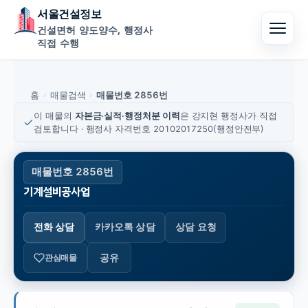
서울건설정보
건설면허 양도양수, 행정사
직접 수행
홈
매물검색
매물번호 2856번
›
›
이 매물의
자본금·실적·행정처분 이력
은 강지현 행정사가 직접
검토합니다 · 행정사 자격번호 20102017250(행정안전부)
매물번호 2856번
기계설비공사업
전화 상담
카카오톡 상담
상담 요청
공유
관심매물