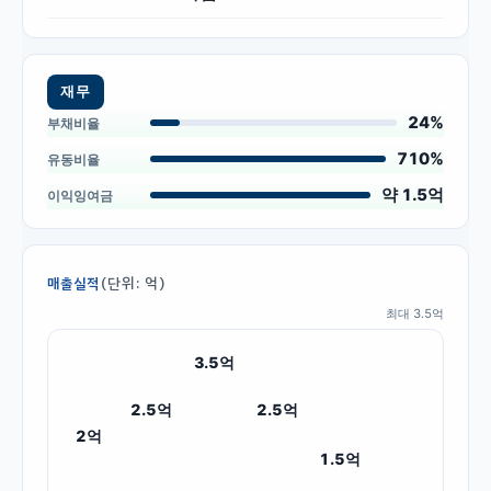
재무
24%
부채비율
710%
유동비율
약 1.5억
이익잉여금
(단위: 억)
매출실적
최대
3.5
억
3.5
억
2.5
억
2.5
억
2
억
1.5
억