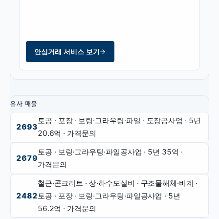
안심거래 서비스 보기
유사 매물
토공 · 포장 · 보링·그라우팅·파일 · 도장공사업
· 5년
2693
20.6억
·
가격문의
토공 · 보링·그라우팅·파일공사업
· 5년
35억
·
2679
가격문의
철근·콘크리트 · 상·하수도설비 · 구조물해체·비계 ·
2482
토공 · 포장 · 보링·그라우팅·파일공사업
· 5년
56.2억
·
가격문의