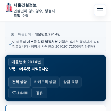
서울건설정보
건설면허 양도양수, 행정사
직접 수행
홈
매물검색
매물번호 2914번
›
›
이 매물의
자본금·실적·행정처분 이력
은 강지현 행정사가 직접
검토합니다 · 행정사 자격번호 20102017250(행정안전부)
매물번호 2914번
보링·그라우팅·파일공사업
전화 상담
카카오톡 상담
상담 요청
공유
관심매물