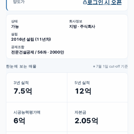
로그인 시 오픈
양도가
상태
회사정보
가능
지방 · 주식회사
설립
2016년 설립 (11년차)
공제조합
전문건설공제 / 56좌 · 2000만
한눈에 보는 매물
※ 7월 1일 cut-off 기준
3년 실적
5년 실적
7.5억
12억
시공능력평가액
자본금
6억
2.05억