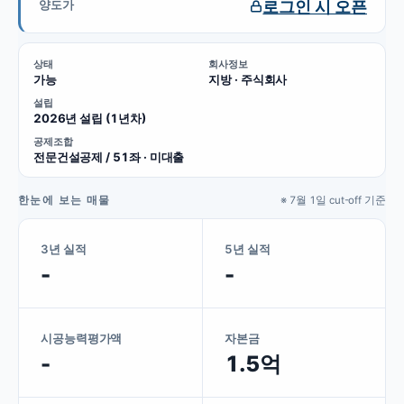
로그인 시 오픈
양도가
상태
회사정보
가능
지방 · 주식회사
설립
2026년 설립 (1년차)
공제조합
전문건설공제 / 51좌 · 미대출
한눈에 보는 매물
※ 7월 1일 cut-off 기준
3년 실적
5년 실적
-
-
시공능력평가액
자본금
-
1.5억