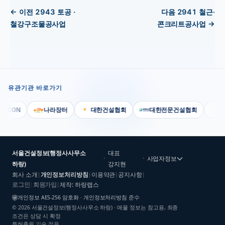
← 이전
2943
토공 ·
다음
2941
철근·
철강구조물공사업
콘크리트공사업
→
유관기관 바로가기
SCON
나라장터
대한건설협회
대한전문건설협회
대
서울건설정보(행정사사무소
대표
·
·
사업자정보
하랑)
강지현
회사 소개
개인정보처리방침
이용약관
공지사항
|
|
|
|
로그인
회원가입
제작: 하랑랩스
|
|
개인정보 AES-256 암호화 · 개인정보처리방침 준수
©
2026
서울건설정보(행정사사무소 하랑)
· 매물 정보는 참고용, 최종
조건은 상담 시 확정
특허출원 기술 적용