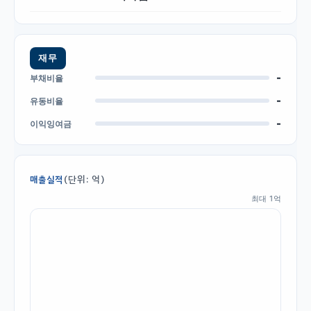
재무
-
부채비율
-
유동비율
-
이익잉여금
(단위: 억)
매출실적
최대
1
억