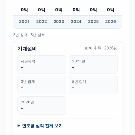
0
억
0
억
0
억
0
억
0
억
0
억
20
21
20
22
20
23
20
24
20
25
20
26
3년 실적
-
5년 실적
-
기계설비
면허 취득
:
2026년
시공능력
2025년
-
-
3년 합계
5년 합계
-
-
2026년
-
연도별 실적 전체 보기