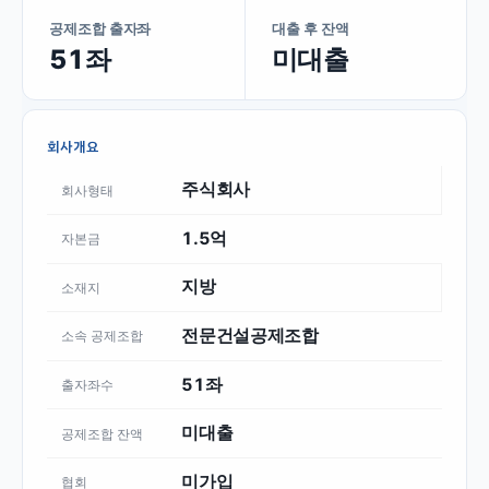
공제조합 출자좌
대출 후 잔액
51좌
미대출
회사개요
주식회사
회사형태
1.5억
자본금
지방
소재지
전문건설공제조합
소속 공제조합
51좌
출자좌수
미대출
공제조합 잔액
미가입
협회