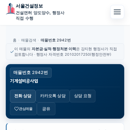
서울건설정보
건설면허 양도양수, 행정사
직접 수행
홈
매물검색
매물번호 2942번
›
›
이 매물의
자본금·실적·행정처분 이력
은 강지현 행정사가 직접
검토합니다 · 행정사 자격번호 20102017250(행정안전부)
매물번호 2942번
기계설비공사업
전화 상담
카카오톡 상담
상담 요청
공유
관심매물