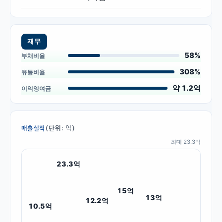
재무
58%
부채비율
308%
유동비율
약 1.2억
이익잉여금
(단위: 억)
매출실적
최대
23.3
억
23.3
억
15
억
13
억
12.2
억
10.5
억