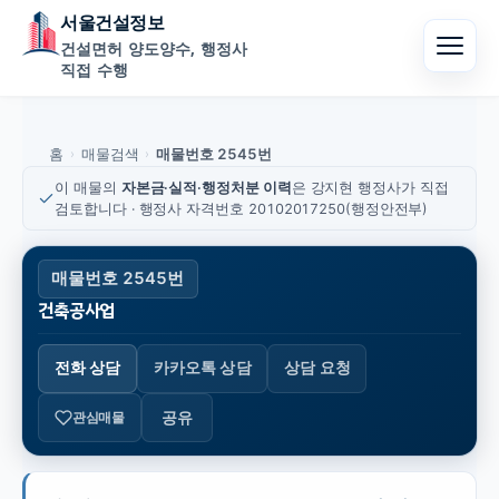
서울건설정보
건설면허 양도양수, 행정사
직접 수행
홈
매물검색
매물번호 2545번
›
›
이 매물의
자본금·실적·행정처분 이력
은 강지현 행정사가 직접
검토합니다 · 행정사 자격번호 20102017250(행정안전부)
매물번호 2545번
건축공사업
전화 상담
카카오톡 상담
상담 요청
공유
관심매물