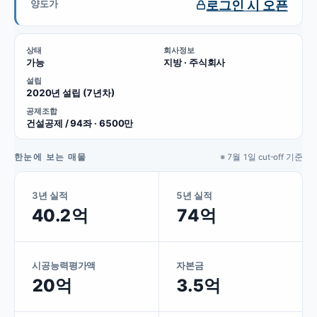
로그인 시 오픈
양도가
상태
회사정보
가능
지방 · 주식회사
설립
2020년 설립 (7년차)
공제조합
건설공제 / 94좌 · 6500만
한눈에 보는 매물
※ 7월 1일 cut-off 기준
3년 실적
5년 실적
40.2억
74억
시공능력평가액
자본금
20억
3.5억