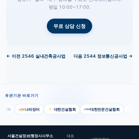
평일 10:00~17:00.
무료 상담 신청
← 이전
2546
실내건축공사업
다음
2544
정보통신공사업
→
유관기관 바로가기
CON
나라장터
대한건설협회
대한전문건설협회
대한
서울건설정보(행정사사무소
대표