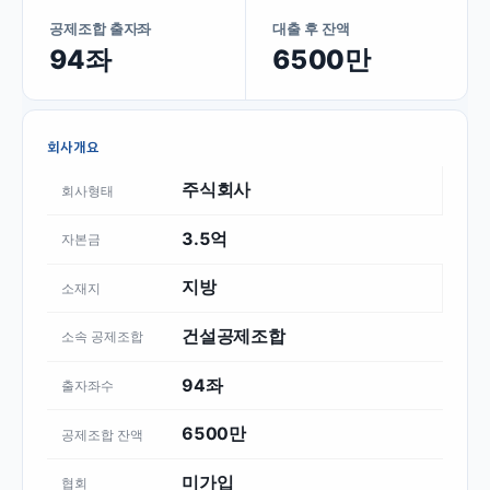
공제조합 출자좌
대출 후 잔액
94좌
6500만
회사개요
주식회사
회사형태
3.5억
자본금
지방
소재지
건설공제조합
소속 공제조합
94좌
출자좌수
6500만
공제조합 잔액
미가입
협회