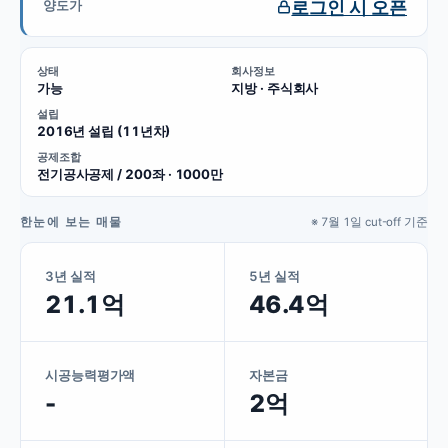
로그인 시 오픈
양도가
상태
회사정보
가능
지방 · 주식회사
설립
2016년 설립 (11년차)
공제조합
전기공사공제 / 200좌 · 1000만
한눈에 보는 매물
※ 7월 1일 cut-off 기준
3년 실적
5년 실적
21.1억
46.4억
시공능력평가액
자본금
-
2억