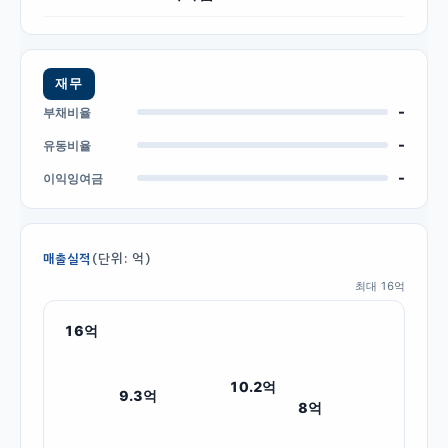
재무
-
부채비율
-
유동비율
-
이익잉여금
(단위: 억)
매출실적
최대
16
억
16
억
10.2
억
9.3
억
8
억