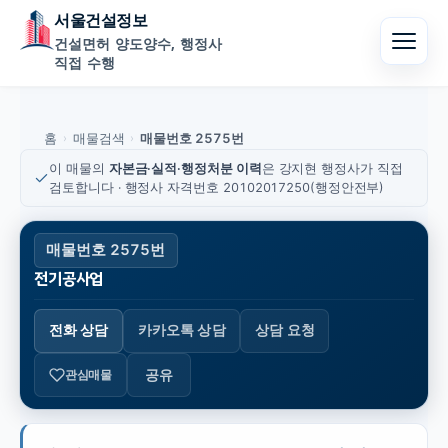
서울건설정보
건설면허 양도양수, 행정사
직접 수행
홈
매물검색
매물번호 2575번
›
›
이 매물의
자본금·실적·행정처분 이력
은 강지현 행정사가 직접
검토합니다 · 행정사 자격번호 20102017250(행정안전부)
매물번호 2575번
전기공사업
전화 상담
카카오톡 상담
상담 요청
공유
관심매물