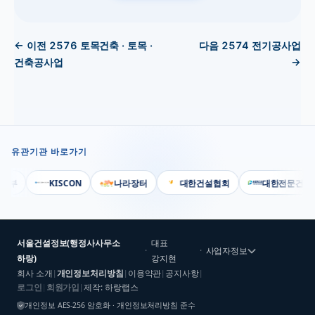
← 이전
2576
토목건축 · 토목 ·
다음
2574
전기공사업
건축공사업
→
유관기관 바로가기
부
KISCON
나라장터
대한건설협회
대한전문건설협
서울건설정보(행정사사무소
대표
·
·
사업자정보
하랑)
강지현
회사 소개
개인정보처리방침
이용약관
공지사항
|
|
|
|
로그인
회원가입
제작: 하랑랩스
|
|
개인정보 AES-256 암호화 · 개인정보처리방침 준수