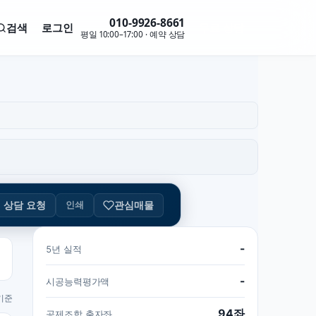
010-9926-8661
검색
로그인
무료 상담
평일 10:00–17:00 · 예약 상담
관심매물
인쇄
상담 요청
-
5년 실적
-
시공능력평가액
 기준
94좌
공제조합 출자좌