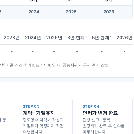
3
20
24
20
25
20
26
*
*
2023년
2024년
2025년
3년 합계
5년 합계
2026년
-
-
-
-
-
-
t-off 기준 직전 회계연도까지 반영 (시공능력평가 공시 주기 감안).
STEP 03
STEP 04
계약 · 기밀유지
인허가 변경 완료
태 등
양도양수 계약서 작성과
관청 신고 · 등록
가
기밀유지 약정까지 직접
변경까지 완료 후 인수를
수행합니다.
마무리합니다.