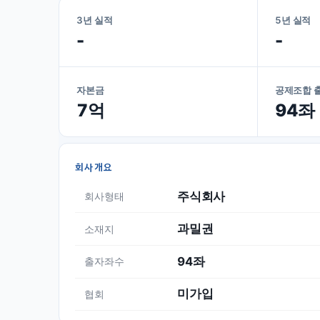
3년 실적
5년 실적
-
-
자본금
공제조합 
7억
94좌
회사개요
주식회사
회사형태
과밀권
소재지
94좌
출자좌수
미가입
협회