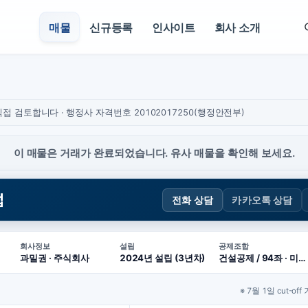
매물
신규등록
인사이트
회사 소개
접 검토합니다 · 행정사 자격번호 20102017250(행정안전부)
이 매물은 거래가 완료되었습니다. 유사 매물을 확인해 보세요.
업
전화 상담
카카오톡 상담
회사정보
설립
공제조합
과밀권 · 주식회사
2024년 설립 (3년차)
건설공제 / 94좌 · 미대출
※ 7월 1일 cut-off