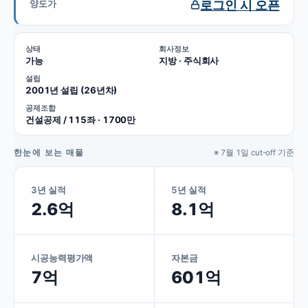
로그인 시 오픈
양도가
상태
회사정보
가능
지방 · 주식회사
설립
2001년 설립 (26년차)
공제조합
건설공제 / 115좌 · 1700만
한눈에 보는 매물
※ 7월 1일 cut-off 기준
3년 실적
5년 실적
2.6억
8.1억
시공능력평가액
자본금
7억
601억