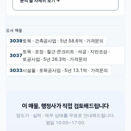
분석 글 자세히 보기 →
유사 매물
3039
토목 · 건축공사업
· 5년
58.6억
·
가격문의
토목 · 포장 · 철근·콘크리트 · 석공 · 지반조성 ·
3037
토공사업
· 5년
26.3억
·
가격문의
3033
시설물 · 토목공사업
· 5년
13.1억
·
가격문의
이 매물, 행정사가 직접 검토해드립니다
양도가 · 실적 · 재무 상태를 무료로 안내해드립니다.
평일 10:00~17:00.