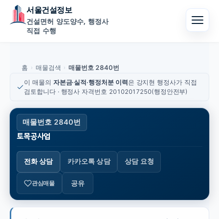
서울건설정보
건설면허 양도양수, 행정사
직접 수행
홈
매물검색
매물번호 2840번
›
›
이 매물의
자본금·실적·행정처분 이력
은 강지현 행정사가 직접
검토합니다 · 행정사 자격번호 20102017250(행정안전부)
매물번호 2840번
토목공사업
전화 상담
카카오톡 상담
상담 요청
공유
관심매물