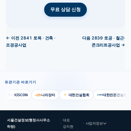
무료 상담 신청
← 이전
2841
토목 · 건축 ·
다음
2839
토공 · 철근·
조경공사업
콘크리트공사업
→
유관기관 바로가기
KISCON
나라장터
대한건설협회
대한전문건설협회
서울건설정보(행정사사무소
대표
·
·
사업자정보
하랑)
강지현