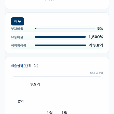
재무
5%
부채비율
1,500%
유동비율
약 3.6억
이익잉여금
(단위: 억)
매출실적
최대
3.5
억
3.5
억
2
억
1
억
1
억