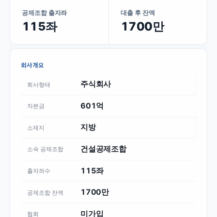
공제조합 출자좌
대출 후 잔액
115좌
1700만
회사개요
주식회사
회사형태
601억
자본금
지방
소재지
건설공제조합
소속 공제조합
115좌
출자좌수
1700만
공제조합 잔액
미가입
협회