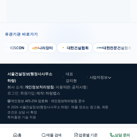
유관기관 바로가기
KISCON
나라장터
대한건설협회
대한전문건설협회
서울건설정보(행정사사무소
대표
·
·
사업자정보
하랑)
강지현
회사 소개
개인정보처리방침
이용약관
공지사항
|
|
|
|
로그인
회원가입
제작: 하랑랩스
|
|
개인정보 AES-256 암호화 · 개인정보처리방침 준수
©
2026
서울건설정보(행정사사무소 하랑)
· 매물 정보는 참고용, 최종
조건은 상담 시 확정
특허출원 기술 적용
홈
매물 검색
업종별 기준
상담 문의