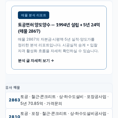
매물 분석 리포트
토공면허 양도양수 — 1994년 설립 + 5년 24억
(매물 2867)
매물
2867
의 자본금·시평액·5년 실적·양도가를
정리한 분석 리포트입니다. 시공실적 승계 + 입찰
자격 활성화 흐름을 자세히 확인하실 수 있습니다.
분석 글 자세히 보기 →
유사 매물
토공 · 철근·콘크리트 · 상·하수도설비 · 포장공사업
·
2863
5년
70.85억
·
가격문의
토공 · 포장 · 철근·콘크리트 · 상·하수도설비공사업
·
2810