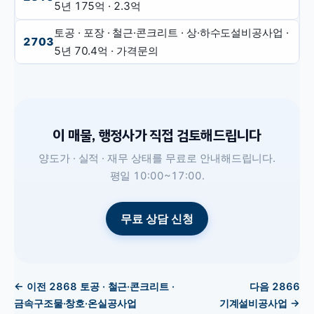
5년
175억
·
2.3억
토공 · 포장 · 철근·콘크리트 · 상·하수도설비공사업
·
2703
5년
70.4억
·
가격문의
이 매물, 행정사가 직접 검토해드립니다
양도가 · 실적 · 재무 상태를 무료로 안내해드립니다.
평일 10:00~17:00.
무료 상담 신청
← 이전
2868
토공 · 철근·콘크리트 ·
다음
2866
금속구조물·창호·온실공사업
기계설비공사업
→