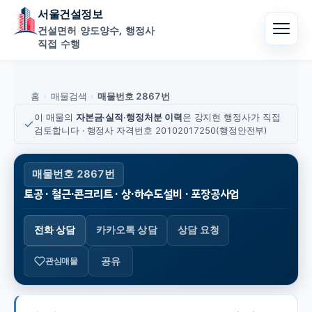
서울건설정보
건설면허 양도양수, 행정사
직접 수행
홈
매물검색
매물번호 2867번
›
›
이 매물의
자본금·실적·행정처분 이력
은 강지현 행정사가 직접
검토합니다 · 행정사 자격번호 20102017250(행정안전부)
매물번호 2867번
토공 · 철근·콘크리트 · 상·하수도설비 · 포장공사업
전화 상담
카카오톡 상담
상담 요청
공유
관심매물