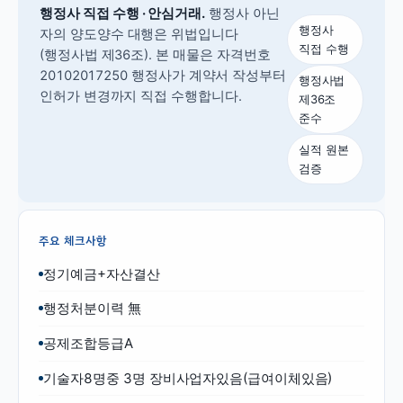
행정사 직접 수행 · 안심거래.
행정사 아닌
행정사
자의 양도양수 대행은 위법입니다
직접 수행
(행정사법 제36조).
본 매물은 자격번호
20102017250 행정사가 계약서 작성부터
행정사법
인허가 변경까지 직접 수행합니다.
제36조
준수
실적 원본
검증
주요 체크사항
정기예금+자산결산
행정처분이력 無
공제조합등급A
기술자8명중 3명 장비사업자있음(급여이체있음)