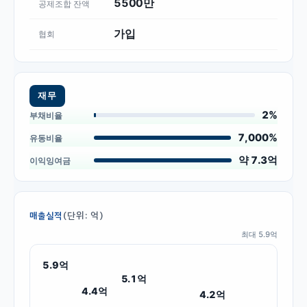
5500만
공제조합 잔액
가입
협회
재무
2%
부채비율
7,000%
유동비율
약 7.3억
이익잉여금
(단위: 억)
매출실적
최대
5.9
억
5.9
억
5.1
억
4.4
억
4.2
억