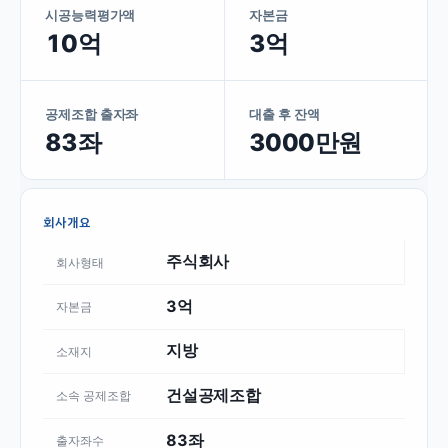
시공능력평가액
자본금
10억
3억
공제조합 출자좌
대출 후 잔액
83좌
3000만원
회사개요
주식회사
회사형태
3억
자본금
지방
소재지
건설공제조합
소속 공제조합
83좌
출자좌수