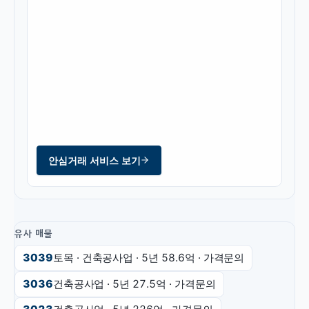
안심거래 서비스 보기
유사 매물
3039
토목 · 건축공사업
· 5년
58.6억
·
가격문의
3036
건축공사업
· 5년
27.5억
·
가격문의