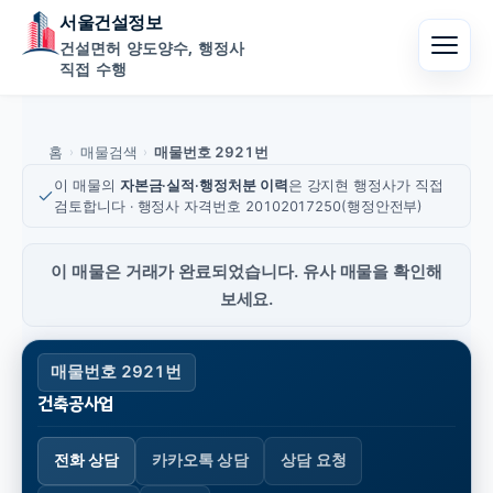
서울건설정보
건설면허 양도양수, 행정사
직접 수행
홈
매물검색
매물번호 2921번
›
›
이 매물의
자본금·실적·행정처분 이력
은 강지현 행정사가 직접
검토합니다 · 행정사 자격번호 20102017250(행정안전부)
이 매물은 거래가 완료되었습니다. 유사 매물을 확인해
보세요.
매물번호 2921번
건축공사업
전화 상담
카카오톡 상담
상담 요청