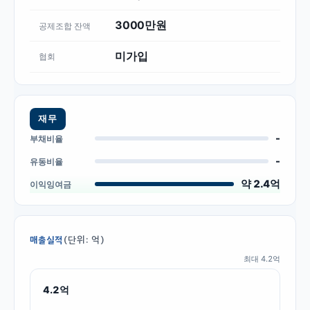
3000만원
공제조합 잔액
미가입
협회
재무
-
부채비율
-
유동비율
약 2.4억
이익잉여금
(단위: 억)
매출실적
최대
4.2
억
4.2
억