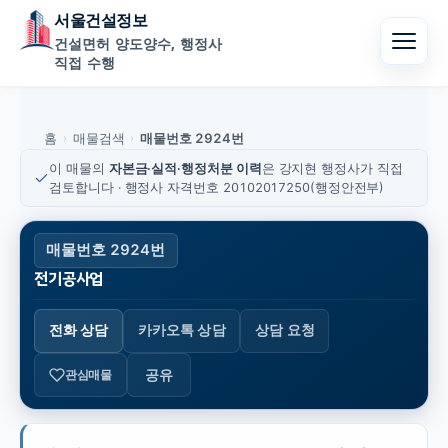
서울건설정보
건설면허 양도양수, 행정사
직접 수행
홈
매물검색
매물번호 2924번
›
›
이 매물의
자본금·실적·행정처분 이력
은 강지현 행정사가 직접
검토합니다 · 행정사 자격번호 20102017250(행정안전부)
매물번호 2924번
전기공사업
전화 상담
카카오톡 상담
상담 요청
공유
관심매물