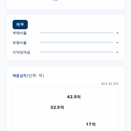
재무
-
부채비율
-
유동비율
-
이익잉여금
(단위: 억)
매출실적
최대
42.5
억
42.5
억
32.5
억
17
억