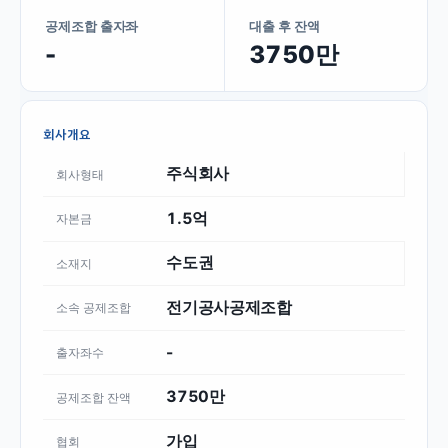
공제조합 출자좌
대출 후 잔액
-
3750만
회사개요
주식회사
회사형태
1.5억
자본금
수도권
소재지
전기공사공제조합
소속 공제조합
-
출자좌수
3750만
공제조합 잔액
가입
협회