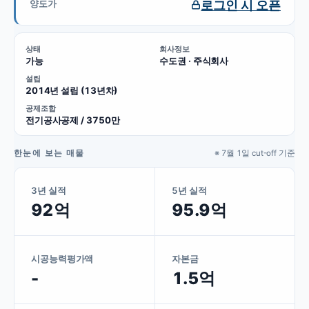
로그인 시 오픈
양도가
상태
회사정보
가능
수도권 · 주식회사
설립
2014년 설립 (13년차)
공제조합
전기공사공제 / 3750만
한눈에 보는 매물
※ 7월 1일 cut-off 기준
3년 실적
5년 실적
92억
95.9억
시공능력평가액
자본금
-
1.5억