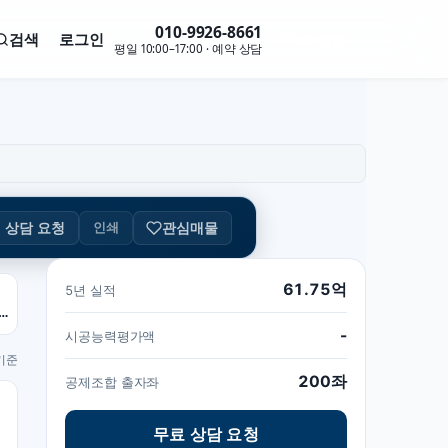
010-9926-8661
검색
로그인
무료 상담
평일 10:00–17:00 · 예약 상담
관심매물
인쇄
상담 요청
61.75억
5년 실적
공제 / 200좌 · 미대출
-
시공능력평가액
 기준
200좌
공제조합 출자좌
무료 상담 요청