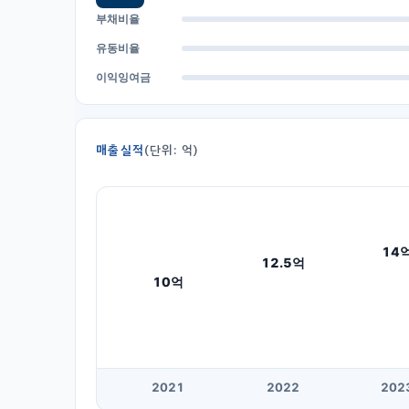
부채비율
유동비율
이익잉여금
매출실적
(단위: 억)
14
12.5
억
10
억
20
21
20
22
20
2