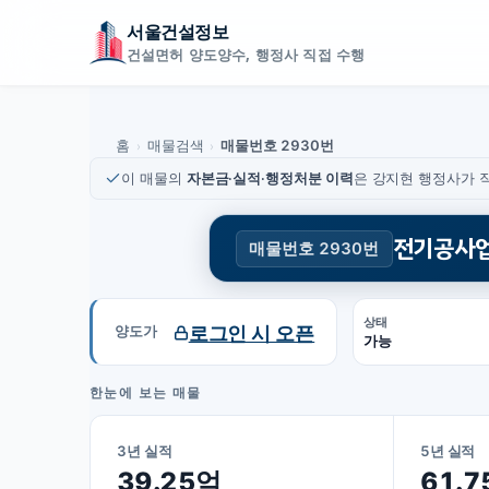
서울건설정보
건설면허 양도양수, 행정사 직접 수행
홈
매물검색
매물번호 2930번
›
›
이 매물의
자본금·실적·행정처분 이력
은 강지현 행정사가 직
전기공사
매물번호 2930번
상태
로그인 시 오픈
양도가
가능
한눈에 보는 매물
3년 실적
5년 실적
39.25억
61.