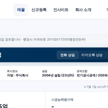
매물
신규등록
인사이트
회사 소개
접 검토합니다 · 행정사 자격번호 20102017250(행정안전부)
업
전화 상담
카카오톡 상담
회사정보
설립
공제조합
지방 · 주식회사
2004년 설립 (23년차)
전기공사
※ 7월 1일 cut-off
시공능력평가액
75억
-