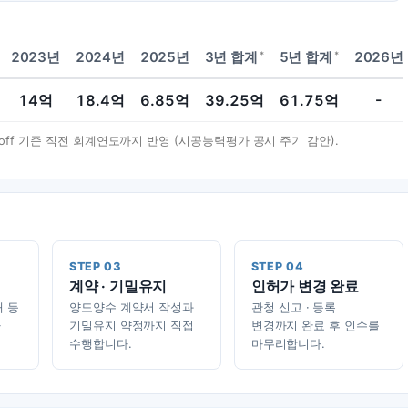
*
*
2023년
2024년
2025년
3년 합계
5년 합계
2026년
14
억
18.4
억
6.85
억
39.25
억
61.75
억
-
t-off 기준 직전 회계연도까지 반영 (시공능력평가 공시 주기 감안).
STEP 03
STEP 04
계약 · 기밀유지
인허가 변경 완료
태 등
양도양수 계약서 작성과
관청 신고 · 등록
가
기밀유지 약정까지 직접
변경까지 완료 후 인수를
수행합니다.
마무리합니다.