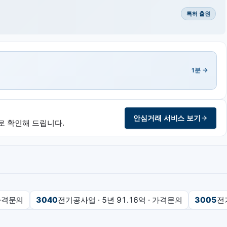
특허 출원
1분 →
안심거래 서비스 보기
로 확인해 드립니다.
가격문의
3040
전기공사업
· 5년
91.16억
·
가격문의
3005
전