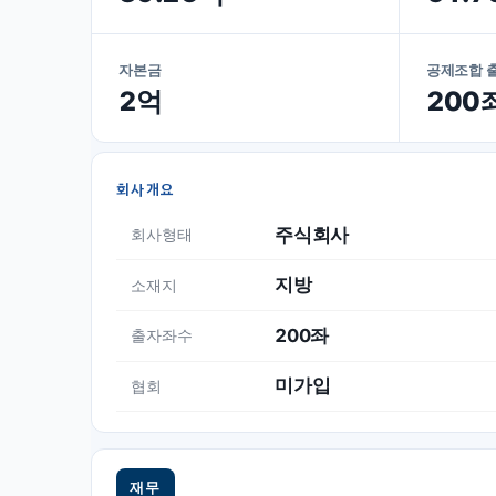
자본금
공제조합 
2억
200
회사개요
주식회사
회사형태
지방
소재지
200좌
출자좌수
미가입
협회
재무