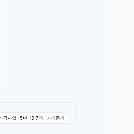
기공사업
· 5년
19.7억
·
가격문의