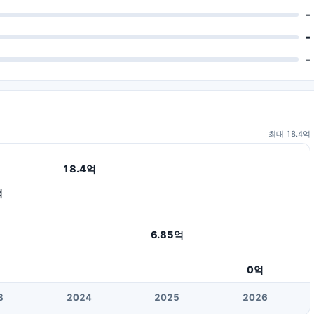
-
-
-
최대
18.4
억
18.4
억
억
6.85
억
0
억
3
20
24
20
25
20
26