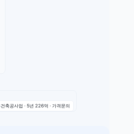
3
건축공사업
· 5년
226억
·
가격문의