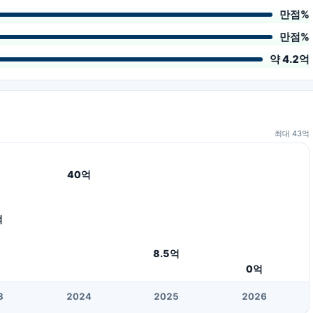
만점
%
만점
%
약 4.2억
최대
43
억
40
억
억
8.5
억
0
억
3
20
24
20
25
20
26