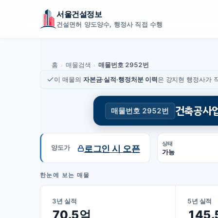
서울건설정보
건설면허 양도양수, 행정사 직접 수행
홈
매물검색
매물번호 2952번
›
›
이 매물의
자본금·실적·행정처분 이력
은 강지현 행정사가 직
건축공사
매물번호 2952번
상태
로그인 시 오픈
양도가
가능
한눈에 보는 매물
3년 실적
5년 실적
70.5억
145