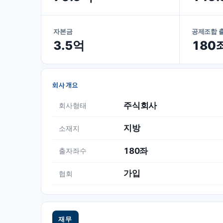
자본금
공제조합 
3.5억
180
회사개요
주식회사
회사형태
지방
소재지
180좌
출자좌수
가입
협회
재무