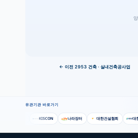
양
← 이전
2953
건축 · 실내건축공사업
유관기관 바로가기
행정안전부
KISCON
나라장터
대한건설협회
대한전