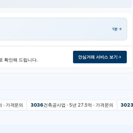
1분 →
안심거래 서비스 보기
로 확인해 드립니다.
억
·
가격문의
3036
건축공사업
· 5년
27.5억
·
가격문의
302