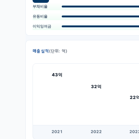
부채비율
유동비율
이익잉여금
매출실적
(단위: 억)
43
억
32
억
22
20
21
20
22
20
2