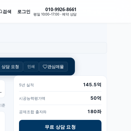
010-9926-8661
검색
로그인
무료 상담
평일 10:00–17:00 · 예약 상담
관심매물
인쇄
상담 요청
145.5억
5년 실적
좌 · 1.25억
50억
시공능력평가액
 기준
180좌
공제조합 출자좌
무료 상담 요청