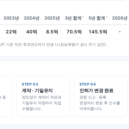
*
*
2023년
2024년
2025년
3년 합계
5년 합계
2026년
22
억
40
억
8.5
억
70.5
억
145.5
억
-
t-off 기준 직전 회계연도까지 반영 (시공능력평가 공시 주기 감안).
STEP 03
STEP 04
계약 · 기밀유지
인허가 변경 완료
태 등
양도양수 계약서 작성과
관청 신고 · 등록
가
기밀유지 약정까지 직접
변경까지 완료 후 인수를
수행합니다.
마무리합니다.