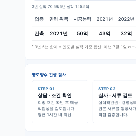
3년 실적
70.5억
5년 실적
145.5억
업종
면허 취득
시공능력
2021년
2022년
건축
2021
년
50
억
43
억
32
억
*
3년·5년 합계 = 연도별 실적 기준 합산. 매년 7월 1일 cu
양도양수 진행 절차
STEP 01
STEP 02
상담 · 조건 확인
실사 · 서류 검토
희망 조건 확인 후 매물
실적확인원 · 경영상
적합성을 검토합니다.
원본 서류를 행정사
평균 1시간 내 회신.
직접 검증합니다.