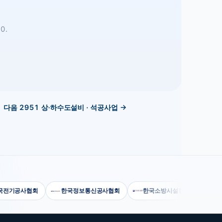
0.
다음
2951
상·하수도설비 · 석공사업
→
기공사협회
한국정보통신공사협회
한국소방시설협회
건설공