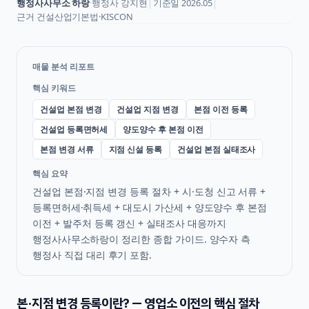
행정사사무소 하랑
·
행정사
강지현
│
기준일
2026.05
│
근거
건설산업기본법·KISCON
매물 분석 리포트
핵심 키워드
건설업 본점 변경
건설업 지점 변경
본점 이전 등록
건설업 등록면허세
양도양수 후 본점 이전
본점 변경 서류
지점 신설 등록
건설업 본점 실태조사
핵심 요약
건설업 본점·지점 변경 등록 절차 + 시·도청 신고 서류 +
등록면허세·취득세 + 대도시 가산세 + 양도양수 후 본점
이전 + 발주처 등록 갱신 + 실태조사 대응까지
행정사사무소하랑이 정리한 종합 가이드. 양수자 측
행정사 직접 대리 후기 포함.
본·지점 변경 등록이란? — 영업소 이전의 핵심 절차