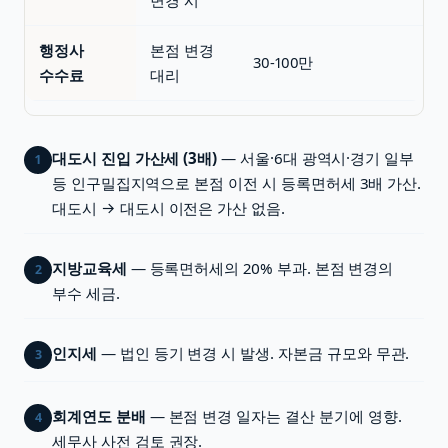
변경 시
행정사
본점 변경
30-100만
수수료
대리
대도시 진입 가산세 (3배)
— 서울·6대 광역시·경기 일부
1
등 인구밀집지역으로 본점 이전 시 등록면허세 3배 가산.
대도시 → 대도시 이전은 가산 없음.
지방교육세
— 등록면허세의 20% 부과. 본점 변경의
2
부수 세금.
인지세
— 법인 등기 변경 시 발생. 자본금 규모와 무관.
3
회계연도 분배
— 본점 변경 일자는 결산 분기에 영향.
4
세무사 사전 검토 권장.