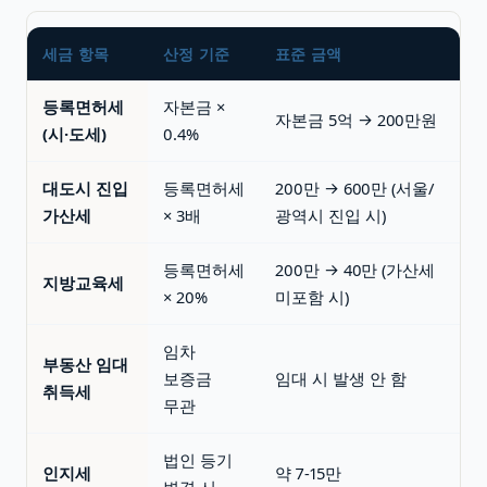
세금 항목
산정 기준
표준 금액
등록면허세
자본금 ×
자본금 5억 → 200만원
(시·도세)
0.4%
대도시 진입
등록면허세
200만 → 600만 (서울/
가산세
× 3배
광역시 진입 시)
등록면허세
200만 → 40만 (가산세
지방교육세
× 20%
미포함 시)
임차
부동산 임대
보증금
임대 시 발생 안 함
취득세
무관
법인 등기
인지세
약 7-15만