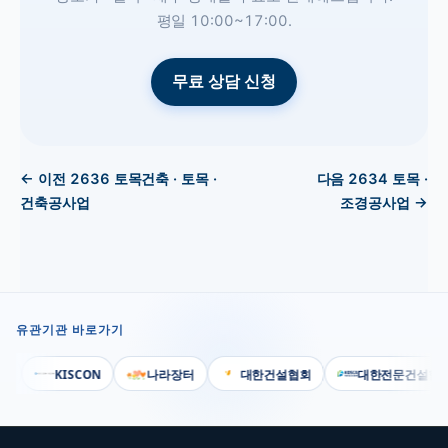
평일 10:00~17:00.
무료 상담 신청
← 이전
2636
토목건축 · 토목 ·
다음
2634
토목 ·
건축공사업
조경공사업
→
유관기관 바로가기
KISCON
나라장터
대한건설협회
대한전문건설협회