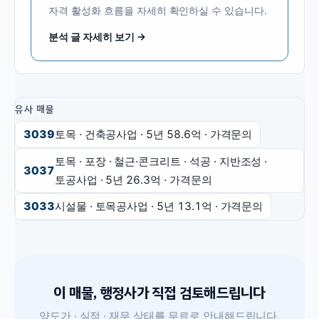
자격 활성화 흐름을 자세히 확인하실 수 있습니다.
분석 글 자세히 보기 →
유사 매물
3039
토목 · 건축공사업
· 5년
58.6억
·
가격문의
토목 · 포장 · 철근·콘크리트 · 석공 · 지반조성 ·
3037
토공사업
· 5년
26.3억
·
가격문의
3033
시설물 · 토목공사업
· 5년
13.1억
·
가격문의
이 매물, 행정사가 직접 검토해드립니다
양도가 · 실적 · 재무 상태를 무료로 안내해드립니다.