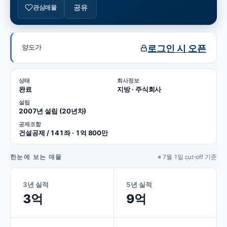
공유
관심매물
로그인 시 오픈
양도가
상태
회사정보
완료
지방 · 주식회사
설립
2007년 설립 (20년차)
공제조합
건설공제 / 141좌 · 1억 800만
한눈에 보는 매물
※ 7월 1일 cut-off 기준
3년 실적
5년 실적
3억
9억