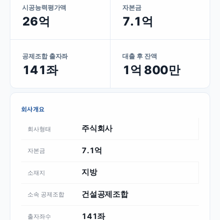
시공능력평가액
자본금
26억
7.1억
공제조합 출자좌
대출 후 잔액
141좌
1억 800만
회사개요
주식회사
회사형태
7.1억
자본금
지방
소재지
건설공제조합
소속 공제조합
141좌
출자좌수