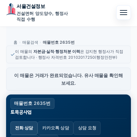
서울건설정보
건설면허 양도양수, 행정사
직접 수행
홈
매물검색
매물번호 2635번
›
›
이 매물의
자본금·실적·행정처분 이력
은 강지현 행정사가 직접
검토합니다 · 행정사 자격번호 20102017250(행정안전부)
이 매물은 거래가 완료되었습니다. 유사 매물을 확인해
보세요.
매물번호 2635번
토목공사업
전화 상담
카카오톡 상담
상담 요청