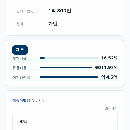
1억 800만
공제조합 잔액
가입
협회
재무
16.52%
부채비율
6011.97%
유동비율
약 4.5억
이익잉여금
(단위: 억)
매출실적
최대
6
억
6
억