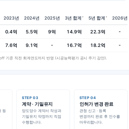
*
*
2023년
2024년
2025년
3년 합계
5년 합계
2026년
0.4
억
5.5
억
9
억
14.9
억
22.3
억
-
7.6
억
9.1
억
-
16.7
억
18.2
억
-
t-off 기준 직전 회계연도까지 반영 (시공능력평가 공시 주기 감안).
STEP 03
STEP 04
계약 · 기밀유지
인허가 변경 완료
태 등
양도양수 계약서 작성과
관청 신고 · 등록
가
기밀유지 약정까지 직접
변경까지 완료 후 인수를
수행합니다.
마무리합니다.