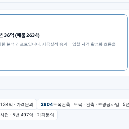
 36억 (매물 2634)
리한 분석 리포트입니다. 시공실적 승계 + 입찰 자격 활성화 흐름을
134억
·
가격문의
2804
토목건축 · 토목 · 건축 · 조경공사업
· 5
공사업
· 5년
497억
·
가격문의