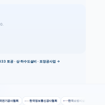
0.
633
토공 · 상·하수도설비 · 포장공사업
→
기공사협회
한국정보통신공사협회
한국소방시설협회
건설공