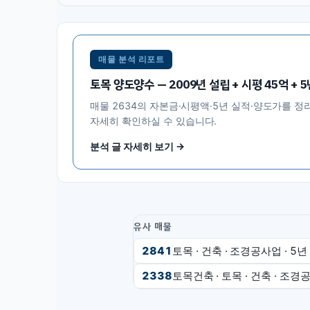
매물 분석 리포트
토목 양도양수 — 2009년 설립 + 시평 45억 + 5년
매물
2634
의 자본금·시평액·5년 실적·양도가를 정
자세히 확인하실 수 있습니다.
분석 글 자세히 보기 →
유사 매물
2841
토목 · 건축 · 조경공사업
· 5년
2338
토목건축 · 토목 · 건축 · 조경