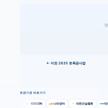
양
← 이전
2635
토목공사업
유관기관 바로가기
행정안전부
KISCON
나라장터
대한건설협회
대한전