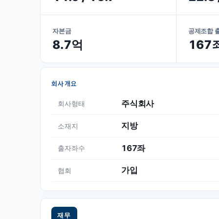
자본금
공제조합 
8.7억
167
회사개요
주식회사
회사형태
지방
소재지
167좌
출자좌수
가입
협회
재무