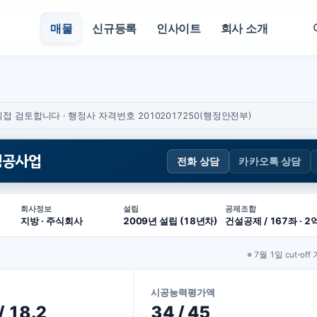
매물
신규등록
인사이트
회사 소개
접 검토합니다 · 행정사 자격번호 20102017250(행정안전부)
경공사업
전화 상담
카카오톡 상담
회사정보
설립
공제조합
지방 · 주식회사
2009년 설립 (18년차)
건설공제 / 167좌 · 2
※ 7월 1일 cut-off
시공능력평가액
/ 18.2
34 / 45