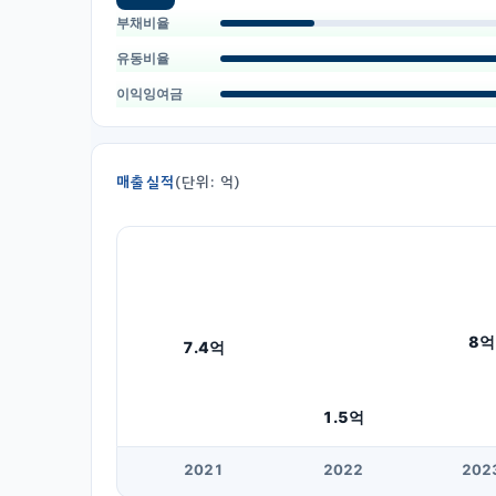
부채비율
유동비율
이익잉여금
매출실적
(단위: 억)
8
억
7.4
억
1.5
억
20
21
20
22
20
2