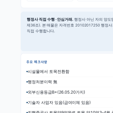
행정사 직접 수행 · 안심거래.
행정사 아닌 자의 양도
제36조).
본 매물은 자격번호 20102017250 행
직접 수행합니다.
주요 체크사항
시설물에서 토목전환함
행정처분이력 無
외부신용등급B+(26.05.20가지)
기술자 사업자 있음(급여이체 있음)
진행중공사 토목약9억완료 토목 약10억3-4월