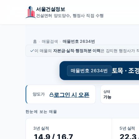
서울건설정보
건설면허 양도양수, 행정사 직접 수행
홈
매물검색
매물번호 2634번
›
›
이 매물의
자본금·실적·행정처분 이력
은 강지현 행정사가 직
토목 · 조
매물번호 2634번
상태
로그인 시 오픈
양도가
가능
한눈에 보는 매물
3년 실적
5년 실적
14.9 / 16.7
22.3 