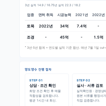
3년 실적
14.9 / 16.7
5년 실적
22.3 / 18.2
업종
면허 취득
시공능력
2021년
2022년
토목
2022
년
34
억
7.4
억
-
조경
-
45
억
-
1.5
억
*
3년·5년 합계 = 연도별 실적 기준 합산. 매년 7월 1일 cu
양도양수 진행 절차
STEP 01
STEP 02
상담 · 조건 확인
실사 · 서류 검토
희망 조건 확인 후 매물
실적확인원 · 경영상
적합성을 검토합니다.
원본 서류를 행정사
평균 1시간 내 회신.
직접 검증합니다.