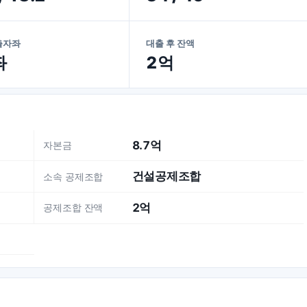
출자좌
대출 후 잔액
좌
2억
8.7억
자본금
건설공제조합
소속 공제조합
2억
공제조합 잔액