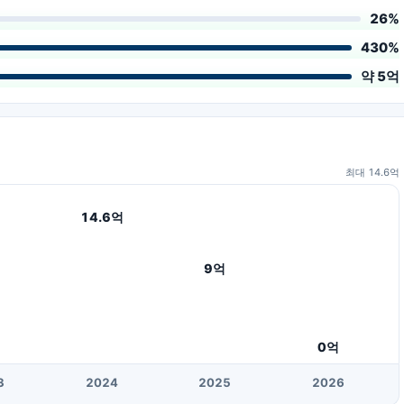
26%
430%
약 5억
최대
14.6
억
14.6
억
9
억
0
억
3
20
24
20
25
20
26