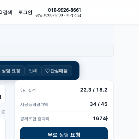
010-9926-8661
검색
로그인
무료 상담
평일 10:00–17:00 · 예약 상담
관심매물
인쇄
상담 요청
22.3 / 18.2
5년 실적
억
34 / 45
시공능력평가액
 기준
167좌
공제조합 출자좌
무료 상담 요청