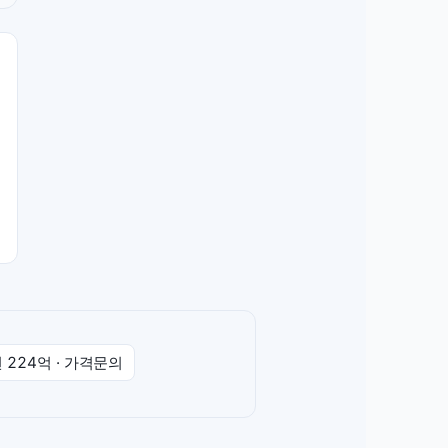
년
224억
·
가격문의