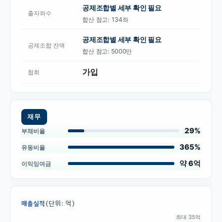
공제조합별 세부 확인 필요
출자좌수
합산 참고:
134좌
공제조합별 세부 확인 필요
공제조합 잔액
합산 참고:
5000만
가입
협회
재무
29%
부채비율
365%
유동비율
약 6억
이익잉여금
(단위: 억)
매출실적
최대
35
억