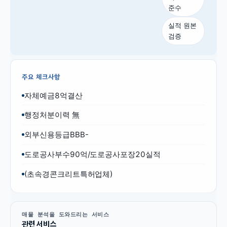
준수
실적 원본
검증
주요 체크사항
자체예금8억결산
행정처분이력 無
외부신용등급BBB-
도로공사부수90억/도로공사포장20실적
(초속경콘크리트특허업체)
매물 분석을 도와드리는 서비스
관련 서비스