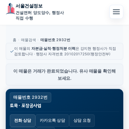
서울건설정보
건설면허 양도양수, 행정사
직접 수행
홈
매물검색
매물번호 2932번
›
›
이 매물의
자본금·실적·행정처분 이력
은 강지현 행정사가 직접
검토합니다 · 행정사 자격번호 20102017250(행정안전부)
이 매물은 거래가 완료되었습니다. 유사 매물을 확인해
보세요.
매물번호 2932번
토목 · 포장공사업
전화 상담
카카오톡 상담
상담 요청