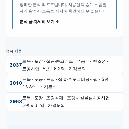
정리한 분석 리포트입니다. 시공실적 승계 + 입찰
자격 활성화 흐름을 자세히 확인하실 수 있습니다.
분석 글 자세히 보기 →
유사 매물
토목 · 포장 · 철근·콘크리트 · 석공 · 지반조성 ·
3037
토공사업
· 5년
26.3억
·
가격문의
토목 · 토공 · 포장 · 상·하수도설비공사업
· 5년
3010
13.8억
·
가격문의
토목 · 포장 · 조경식재 · 조경시설물설치공사업
·
2968
5년
9.61억
·
가격문의