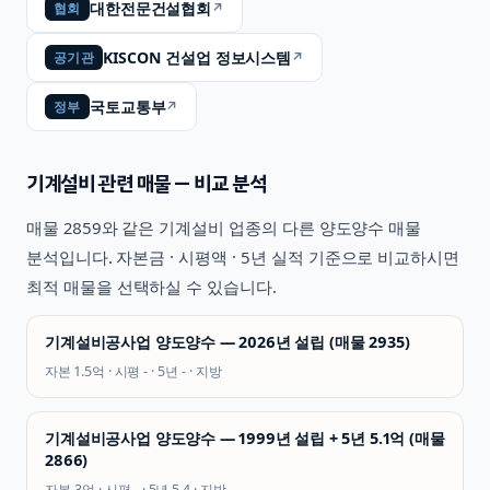
대한전문건설협회
↗
협회
KISCON 건설업 정보시스템
↗
공기관
국토교통부
↗
정부
기계설비
관련 매물 — 비교 분석
매물
2859
와 같은
기계설비
업종의 다른 양도양수 매물
분석입니다. 자본금 · 시평액 · 5년 실적 기준으로 비교하시면
최적 매물을 선택하실 수 있습니다.
기계설비공사업 양도양수 — 2026년 설립 (매물 2935)
자본
1.5억
· 시평
-
· 5년
-
·
지방
기계설비공사업 양도양수 — 1999년 설립 + 5년 5.1억 (매물
2866)
자본
3억
· 시평
-
· 5년
5.4
·
지방