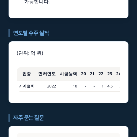
가능합니다.
연도별 수주 실적
(단위: 억 원)
업종
면허연도
시공능력
20
21
22
23
24
25
기계설비
2022
10
-
-
1
4.5
7
6
1
자주 묻는 질문