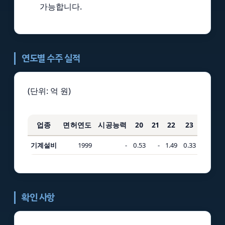
가능합니다.
연도별 수주 실적
(단위: 억 원)
업종
면허연도
시공능력
20
21
22
23
24
기계설비
1999
-
0.53
-
1.49
0.33
2.75
0
확인 사항