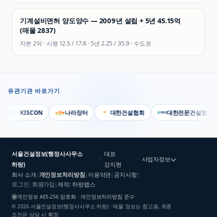
기계설비면허 양도양수 — 2009년 설립 + 5년 45.15억
(매물 2837)
자본
2억
· 시평
12.5 / 17.8
· 5년
2.25 / 35.9
·
수도권
유관기관 바로가기
KISCON
나라장터
대한건설협회
대한전문건설협회
서울건설정보(행정사사무소
대표
·
·
사업자정보
하랑)
강지현
회사 소개
개인정보처리방침
이용약관
공지사항
|
|
|
|
로그인
회원가입
제작: 하랑랩스
|
|
개인정보 AES-256 암호화 · 개인정보처리방침 준수
©
2026
서울건설정보(행정사사무소 하랑)
· 매물 정보는 참고용, 최종
조건은 상담 시 확정