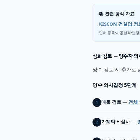
📚 관련 공식 자료
KISCON 건설업 
면허 등록·시공실적·법령
심화 검토 — 양수자 
양수 검토 시 추가로
양수 의사결정 5단계
매물 검토
—
전체
1
가계약 + 실사
—
2