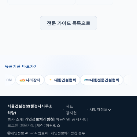
전문 가이드 목록으로
유관기관 바로가기
SCON
나라장터
대한건설협회
대한전문건설협회
대한
서울건설정보(행정사사무소
대표
·
·
사업자정보
하랑)
강지현
회사 소개
개인정보처리방침
이용약관
공지사항
|
|
|
|
로그인
회원가입
제작: 하랑랩스
|
|
개인정보 AES-256 암호화 · 개인정보처리방침 준수