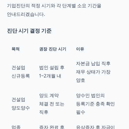
기업진단의 적정 시기와 각 단계별 소요 기간을
안내드리겠습니다.
진단 시기 결정 기준
목적
권장 진단 시기
이유
자본금 납입 직후
건설업
법인 설립 후
재무 상태가 가장
신규등록
1~2개월 내
양호
양도 계약
양수인 법인의
건설업
체결 전 또는
등록기준 충족 확인
양도양수
직후
필수
업종
증자 완료 후
유상증자 후 자금이