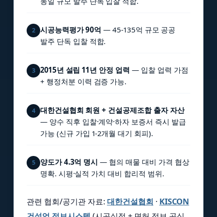
동일 규모 발주 단독 입찰 적합.
시공능력평가 90억
— 45-135억 규모 공공
2
발주 단독 입찰 적합.
2015년 설립 11년 안정 업력
— 입찰 업력 가점
3
+ 행정처분 이력 검증 가능.
대한건설협회 회원 + 건설공제조합 출자 자산
4
— 양수 직후 입찰·계약·하자 보증서 즉시 발급
가능 (신규 가입 1-2개월 대기 회피).
양도가 4.3억 명시
— 협의 매물 대비 가격 협상
5
명확. 시평·실적 가치 대비 합리적 범위.
관련 협회/공기관 자료:
대한건설협회
·
KISCON
건설업 정보시스템
(시공실적 + 면허 정보 공식