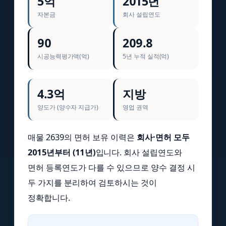
5억
2015년
자본금
회사 설립연도
90
209.8
시공능력평가액(억)
5년 누적 실적(억)
4.3억
지방
양도가 (양수자 지급가)
영업 권역
매물 2639의 면허 보유 이력은
회사·면허 모두
2015년부터 (11년)
입니다. 회사 설립연도와
면허 등록연도가 다를 수 있으므로 양수 결정 시
두 가지를 분리하여 검토하시는 것이
정확합니다.