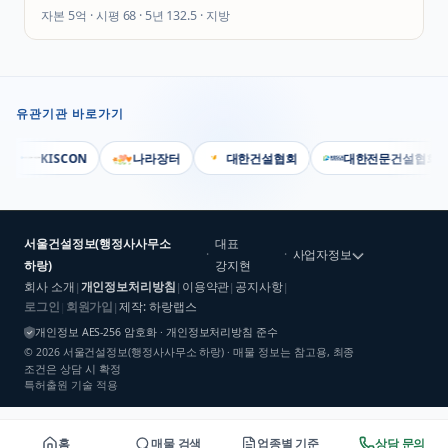
자본
5억
· 시평
68
· 5년
132.5
·
지방
유관기관 바로가기
KISCON
나라장터
대한건설협회
대한전문건설협회
서울건설정보(행정사사무소
대표
·
·
사업자정보
하랑)
강지현
회사 소개
개인정보처리방침
이용약관
공지사항
|
|
|
|
로그인
회원가입
제작: 하랑랩스
|
|
개인정보 AES-256 암호화 · 개인정보처리방침 준수
©
2026
서울건설정보(행정사사무소 하랑)
· 매물 정보는 참고용, 최종
조건은 상담 시 확정
특허출원 기술 적용
홈
매물 검색
업종별 기준
상담 문의