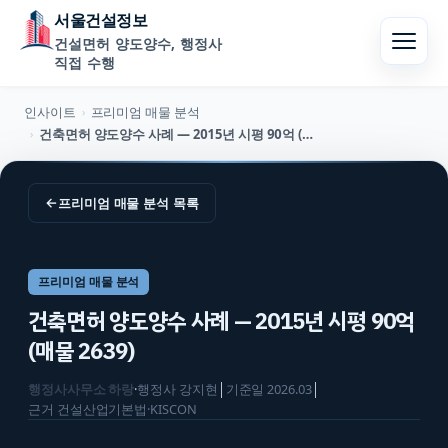
서울건설정보
건설면허 양도양수, 행정사
직접 수행
인사이트
프리미엄 매물 분석
›
건축면허 양도양수 사례 — 2015년 시평 90억 (매물 2639)
›
←
프리미엄 매물 분석
목록
프리미엄 매물 분석
건축면허 양도양수 사례 — 2015년 시평 90억
(매물 2639)
행정사사무소 하랑
·
행정사
강지현
│
기준일
2026.03
│
근거
건설산업기본법·KISCON